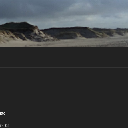
tte
 74 08