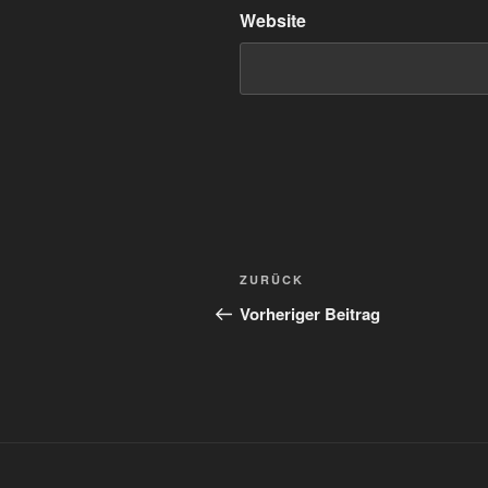
Website
Beitragsnavigation
Vorheriger
ZURÜCK
Beitrag
Vorheriger Beitrag